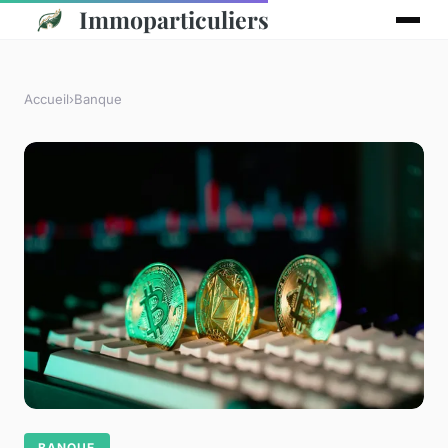
Immoparticuliers
Accueil
›
Banque
BANQUE