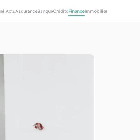
eil
Actu
Assurance
Banque
Crédits
Finance
Immobilier