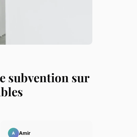
e subvention sur
ables
Amir
A