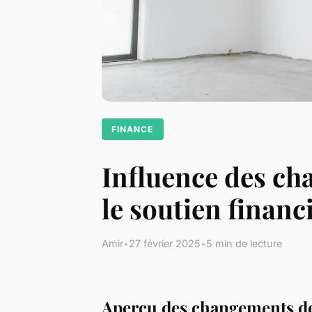
FINANCE
Influence des ch
le soutien financ
Amir
•
27 février 2025
•
5 min de lecture
Aperçu des changements de