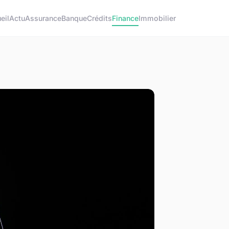
eil
Actu
Assurance
Banque
Crédits
Finance
Immobilier