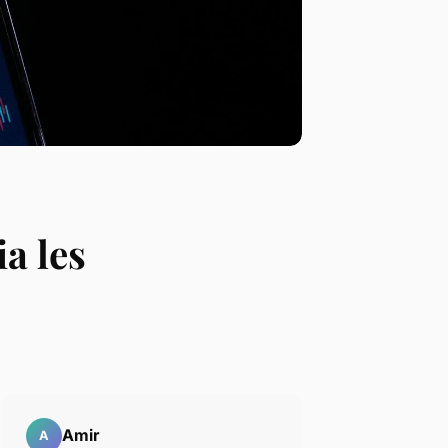
a les
Amir
A