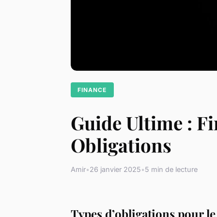
FINANCE
Guide Ultime : Fi
Obligations
Amir
•
26 janvier 2025
•
5 min de lecture
Types d’obligations pour l